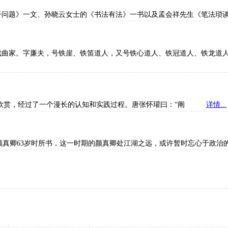
若干问题》一文、孙晓云女士的《书法有法》一书以及孟会祥先生《笔
画家和戏曲家。字廉夫，号铁崖、铁笛道人，又号铁心道人、铁冠道人、
术品欣赏，经过了一个漫长的认知和实践过程。唐张怀瓘曰：“阐
详情...
为颜真卿63岁时所书，这一时期的颜真卿处江湖之远，或许暂时忘心于