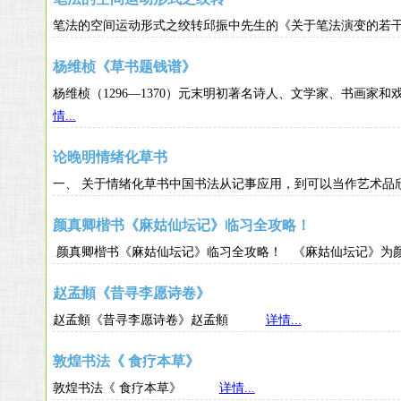
笔法的空间运动形式之绞转邱振中先生的《关于笔法演变的
杨维桢《草书题钱谱》
杨维桢（1296—1370）元末明初著名诗人、文学家、书
情...
论晚明情绪化草书
一、 关于情绪化草书中国书法从记事应用，到可以当作艺
颜真卿楷书《麻姑仙坛记》临习全攻略！
颜真卿楷书《麻姑仙坛记》临习全攻略！ 《麻姑仙坛记》
赵孟頫《昔寻李愿诗卷》
赵孟頫《昔寻李愿诗卷》赵孟頫
详情...
敦煌书法《 食疗本草》
敦煌书法《 食疗本草》
详情...