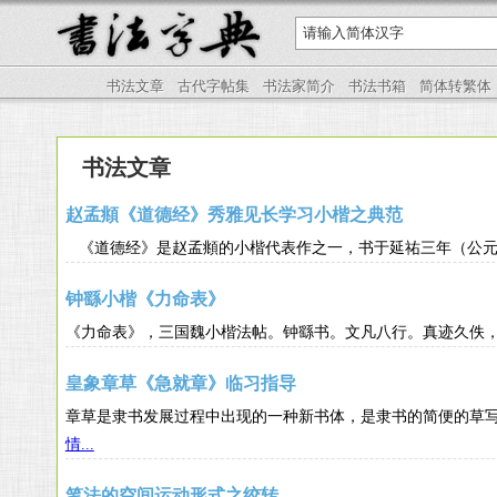
书法文章
古代字帖集
书法家简介
书法书箱
简体转繁体
书法文章
赵孟頫《道德经》秀雅见长学习小楷之典范
《道德经》是赵孟頫的小楷代表作之一，书于延祐三年（公
钟繇小楷《力命表》
《力命表》，三国魏小楷法帖。钟繇书。文凡八行。真迹
皇象章草《急就章》临习指导
章草是隶书发展过程中出现的一种新书体，是隶书的简便的
情...
笔法的空间运动形式之绞转