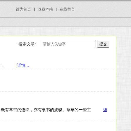
设为首页
|
收藏本站
|
在线留言
搜索文章:
。 卷首，
详情...
体上，既有草书的连绵，亦有隶书的波磔。章草的一些主
详